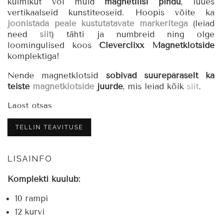
külmikut või muid
magnetilisi pindu
, luues
vertikaalseid kunstiteoseid. Hoopis võite ka
joonistada peale kustutatavate markeritega
(leiad
need
siit
) tähti ja numbreid ning olge
loomingulised koos
Cleverclixx Magnetklotside
komplektiga!
Nende magnetklotsid
sobivad suurepäraselt ka
teiste
magnetklotside
juurde
, mis leiad kõik
siit
.
Laost otsas
TELLIN TEAVITUSE
LISAINFO
Komplekti kuulub:
10 rampi
12 kurvi