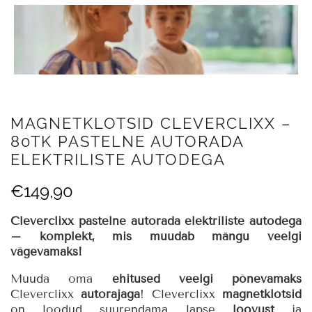
MAGNETKLOTSID CLEVERCLIXX –
80TK PASTELNE AUTORADA
ELEKTRILISTE AUTODEGA
€
149,90
Cleverclixx pastelne autorada elektriliste autodega
– komplekt, mis muudab mängu veelgi
vägevamaks!
Muuda oma
ehitused veelgi põnevamaks
Cleverclixx
autorajaga
! Cleverclixx
magnetklotsid
on loodud suurendama lapse
loovust
ja