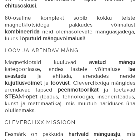
ehitusoskusi
.
80-osaline komplekt sobib kokku teiste
magnetklotsidega, pakkudes võimalust
kombineerida
neid olemasolevate mänguasjadega,
luues
lõputuid mänguvõimalusi
!
LOOV JA ARENDAV MÄNG
Magnetklotsid kuuluvad
avatud mängu
kategooriasse, andes lastele võimaluse
ise
avastada
ja ehitada, arendades nende
kujutlusvõimet
ja
loovust
. Cleverclixxiga mängides
arendavad lapsed
peenmotoorikat
ja toetavad
STEAM-õpet
(teadus, tehnoloogia, inseneriteadus,
kunst ja matemaatika), mis muutub hariduses üha
olulisemaks.
CLEVERCLIXX MISSIOON
Eesmärk on pakkuda
harivaid mänguasju
, mis