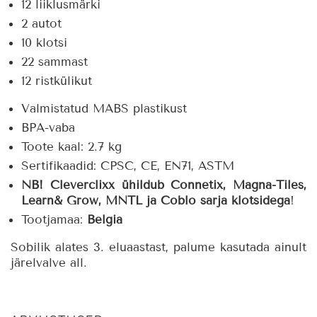
12 liiklusmärki
2 autot
10 klotsi
22 sammast
12 ristkülikut
Valmistatud MABS plastikust
BPA-vaba
Toote kaal: 2.7 kg
Sertifikaadid: CPSC, CE, EN71, ASTM
NB! Cleverclixx ühildub Connetix, Magna-Tiles,
Learn& Grow, MNTL ja Coblo sarja klotsidega
!
Tootjamaa:
Belgia
Sobilik alates 3. eluaastast, palume kasutada ainult
järelvalve all.