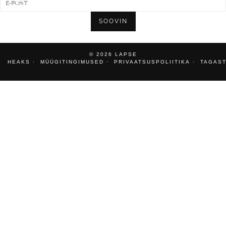
SOOVIN
© 2026
LAPSE
HEAKS
MÜÜGITINGIMUSED
PRIVAATSUSPOLIITIKA
TAGAST