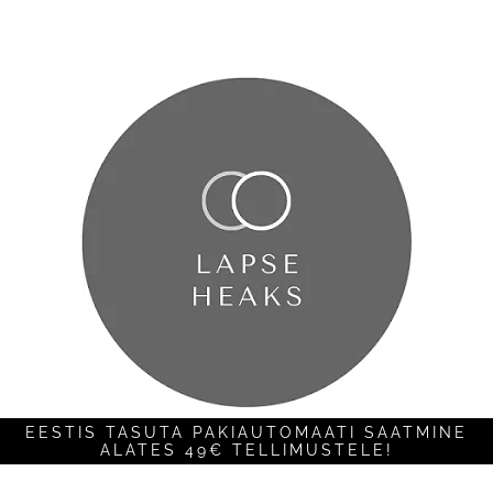
EESTIS TASUTA PAKIAUTOMAATI SAATMINE
ALATES 49€ TELLIMUSTELE!