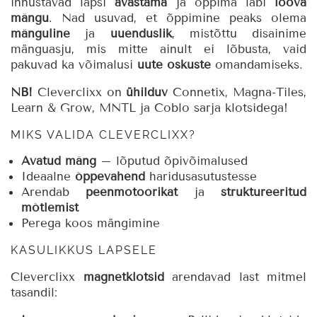
innustavad lapsi
avastama
ja õppima läbi
loova
mängu
. Nad usuvad, et õppimine peaks olema
mänguline
ja
uuenduslik
, mistõttu disainime
mänguasju, mis mitte ainult ei lõbusta, vaid
pakuvad ka võimalusi
uute oskuste
omandamiseks.
NB!
Cleverclixx on
ühilduv
Connetix, Magna-Tiles,
Learn & Grow, MNTL ja Coblo sarja klotsidega!
MIKS VALIDA CLEVERCLIXX?
Avatud mäng
– lõputud õpivõimalused
Ideaalne
õppevahend
haridusasutustesse
Arendab
peenmotoorikat
ja
struktureeritud
mõtlemist
Perega koos mängimine
KASULIKKUS LAPSELE
Cleverclixx
magnetklotsid
arendavad last mitmel
tasandil: