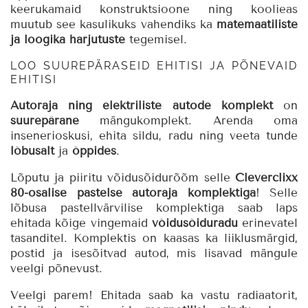
keerukamaid konstruktsioone ning koolieas
muutub see kasulikuks vahendiks ka
matemaatiliste
ja loogika harjutuste
tegemisel.
LOO SUUREPÄRASEID EHITISI JA PÕNEVAID
EHITISI
Autoraja ning elektriliste autode komplekt
on
suurepärane
mängukomplekt. Arenda oma
insenerioskusi, ehita sildu, radu ning veeta tunde
lõbusalt
ja
õppides
.
Lõputu ja piiritu võidusõidurõõm selle
Cleverclixx
80-osalise pastelse autoraja komplektiga
! Selle
lõbusa pastellvärvilise komplektiga saab laps
ehitada kõige vingemaid
võidusõiduradu
erinevatel
tasanditel. Komplektis on kaasas ka liiklusmärgid,
postid ja isesõitvad autod, mis lisavad mängule
veelgi põnevust.
Veelgi parem! Ehitada saab ka vastu radiaatorit,