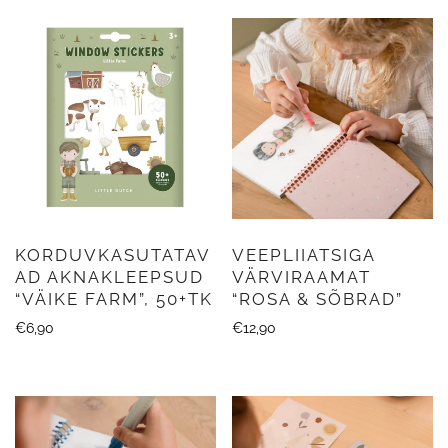
KORDUVKASUTATAV
VEEPLIIATSIGA
AD AKNAKLEEPSUD
VÄRVIRAAMAT
“VÄIKE FARM”, 50+TK
“ROSA & SÕBRAD”
€
6,90
€
12,90