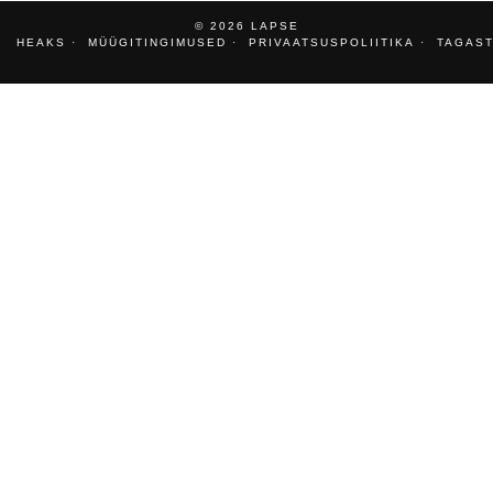
© 2026
LAPSE
HEAKS
MÜÜGITINGIMUSED
PRIVAATSUSPOLIITIKA
TAGAST