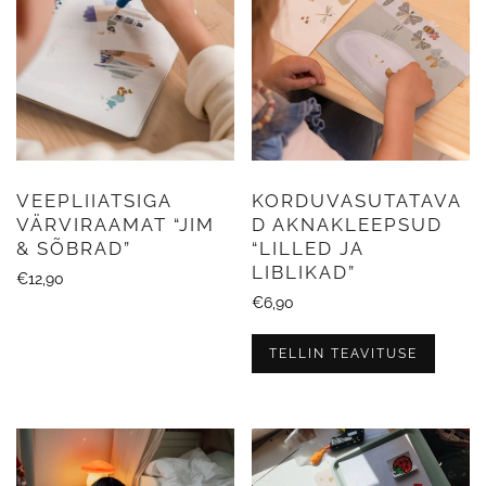
VEEPLIIATSIGA
KORDUVASUTATAVA
VÄRVIRAAMAT “JIM
D AKNAKLEEPSUD
& SÕBRAD”
“LILLED JA
LIBLIKAD”
€
12,90
€
6,90
TELLIN TEAVITUSE