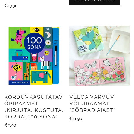
€
13,90
KORDUVKASUTATAV
VEEGA VÄRVUV
ÕPIRAAMAT
VÕLURAAMAT
„KIRJUTA, KUSTUTA,
“SÕBRAD AIAST”
KORDA: 100 SÕNA“
€
11,90
€
9,40