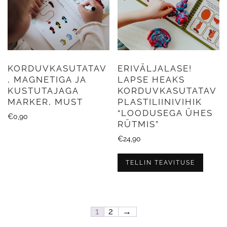
KORDUVKASUTATAV
ERIVÄLJALASE!
, MAGNETIGA JA
LAPSE HEAKS
KUSTUTAJAGA
KORDUVKASUTATAV
MARKER, MUST
PLASTILIINIVIHIK
“LOODUSEGA ÜHES
€
0,90
RÜTMIS”
€
24,90
TELLIN TEAVITUSE
1
2
→