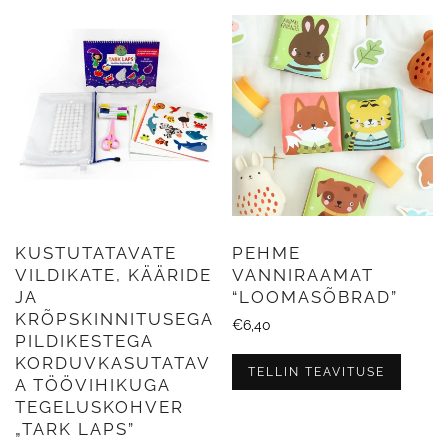
KUSTUTATAVATE
PEHME
VILDIKATE, KÄÄRIDE
VANNIRAAMAT
JA
“LOOMASÕBRAD”
KRÕPSKINNITUSEGA
€
6,40
PILDIKESTEGA
KORDUVKASUTATAV
TELLIN TEAVITUSE
A TÖÖVIHIKUGA
TEGELUSKOHVER
„TARK LAPS”