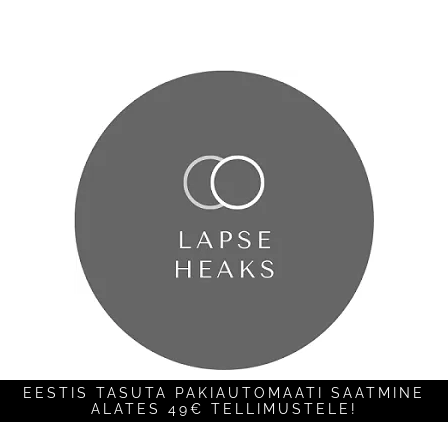
EESTIS TASUTA PAKIAUTOMAATI SAATMINE
ALATES 49€ TELLIMUSTELE!