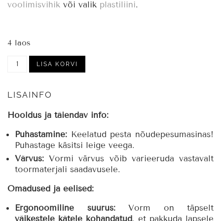
voolimisvihik
või valik
plastiliini
.
4 laos
Vorm
LISA KORVI
-
jänku
kogus
LISAINFO
Hooldus ja täiendav info:
Puhastamine:
Keelatud pesta nõudepesumasinas!
Puhastage käsitsi leige veega.
Värvus:
Vormi värvus võib varieeruda vastavalt
toormaterjali saadavusele.
Omadused ja eelised:
Ergonoomiline suurus:
Vorm on täpselt
väikestele kätele kohandatud
, et pakkuda lapsele