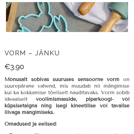
VORM – JÄNKU
€
3,90
Mõnusalt sobivas suuruses sensoorne vorm
on
suurepärane vahend, mis muudab nii mängimise
kui ka kokkamise tõeliselt nauditavaks. Vorm sobib
ideaalselt
voolimismasside, piparkoogi- või
küpsisetaigna ning isegi kineetilise või tavalise
liivaga mängimiseks.
Omadused ja eelised: