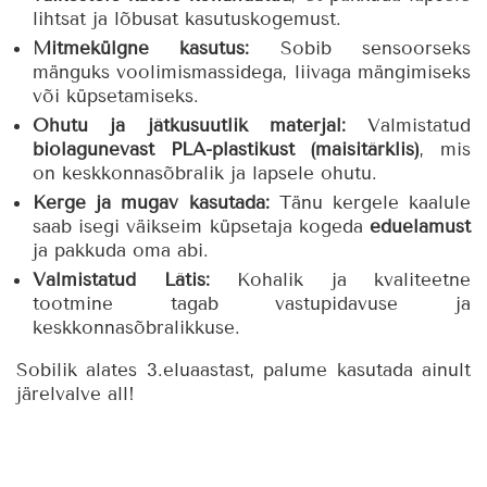
lihtsat ja lõbusat kasutuskogemust.
Mitmekülgne kasutus:
Sobib sensoorseks
mänguks voolimismassidega, liivaga mängimiseks
või küpsetamiseks.
Ohutu ja jätkusuutlik materjal:
Valmistatud
biolagunevast PLA-plastikust (maisitärklis)
, mis
on keskkonnasõbralik ja lapsele ohutu.
Kerge ja mugav kasutada:
Tänu kergele kaalule
saab isegi väikseim küpsetaja kogeda
eduelamust
ja pakkuda oma abi.
Valmistatud Lätis:
Kohalik ja kvaliteetne
tootmine tagab vastupidavuse ja
keskkonnasõbralikkuse.
Sobilik alates 3.eluaastast, palume kasutada ainult
järelvalve all!