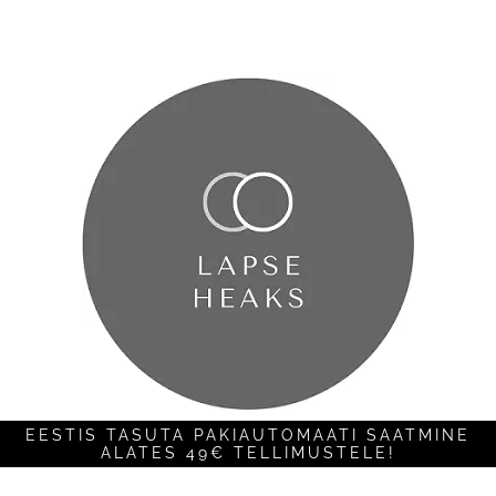
EESTIS TASUTA PAKIAUTOMAATI SAATMINE
ALATES 49€ TELLIMUSTELE!