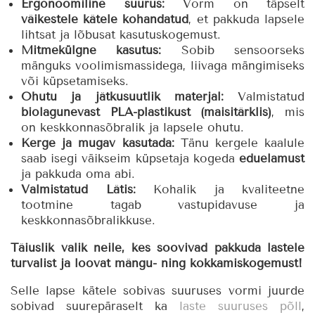
Ergonoomiline suurus:
Vorm on täpselt
väikestele kätele kohandatud
, et pakkuda lapsele
lihtsat ja lõbusat kasutuskogemust.
Mitmekülgne kasutus:
Sobib sensoorseks
mänguks voolimismassidega, liivaga mängimiseks
või küpsetamiseks.
Ohutu ja jätkusuutlik materjal:
Valmistatud
biolagunevast PLA-plastikust (maisitärklis)
, mis
on keskkonnasõbralik ja lapsele ohutu.
Kerge ja mugav kasutada:
Tänu kergele kaalule
saab isegi väikseim küpsetaja kogeda
eduelamust
ja pakkuda oma abi.
Valmistatud Lätis:
Kohalik ja kvaliteetne
tootmine tagab vastupidavuse ja
keskkonnasõbralikkuse.
Täiuslik valik neile, kes soovivad pakkuda lastele
turvalist ja loovat mängu- ning kokkamiskogemust!
Selle lapse kätele sobivas suuruses vormi juurde
sobivad suurepäraselt ka
laste suuruses põll
,