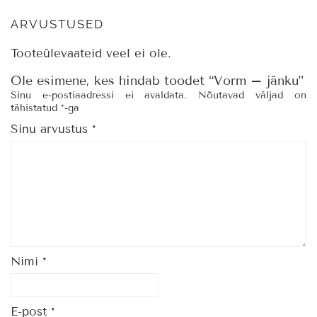
ARVUSTUSED
Tooteülevaateid veel ei ole.
Ole esimene, kes hindab toodet “Vorm – jänku”
Sinu e-postiaadressi ei avaldata.
Nõutavad väljad on
tähistatud
*
-ga
Sinu arvustus
*
Nimi
*
E-post
*