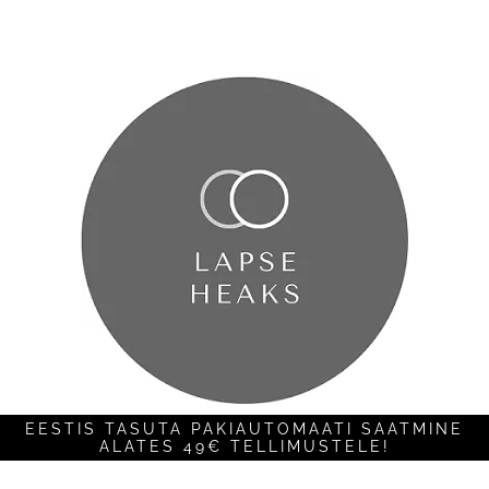
EESTIS TASUTA PAKIAUTOMAATI SAATMINE
ALATES 49€ TELLIMUSTELE!