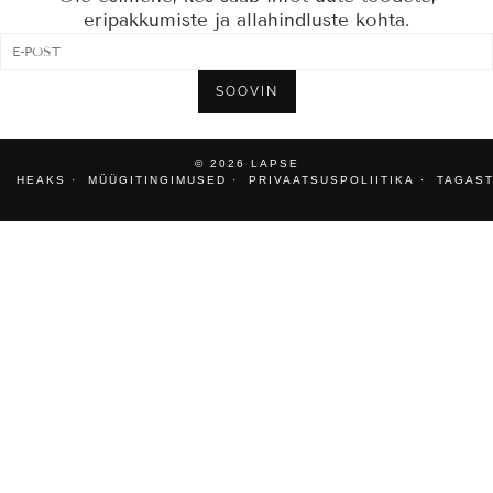
eripakkumiste ja allahindluste kohta.
SOOVIN
© 2026
LAPSE
HEAKS
MÜÜGITINGIMUSED
PRIVAATSUSPOLIITIKA
TAGAST