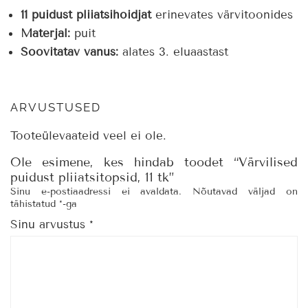
11 puidust pliiatsihoidjat
erinevates värvitoonides
Materjal:
puit
Soovitatav vanus:
alates 3. eluaastast
ARVUSTUSED
Tooteülevaateid veel ei ole.
Ole esimene, kes hindab toodet “Värvilised
puidust pliiatsitopsid, 11 tk”
Sinu e-postiaadressi ei avaldata.
Nõutavad väljad on
tähistatud
*
-ga
Sinu arvustus
*