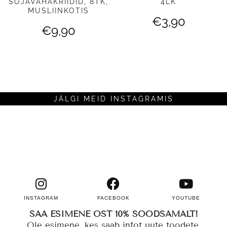
SOJAVAHAKRIIDID, 8TK,
4LK
MUSLIINKOTIS
€
3,90
€
9,90
JÄLGI MEID INSTAGRAMIS
INSTAGRAM
FACEBOOK
YOUTUBE
SAA ESIMENE OST 10% SOODSAMALT!
Ole esimene, kes saab infot uute toodete,