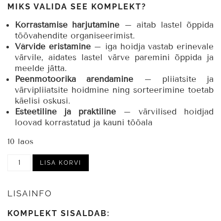
MIKS VALIDA SEE KOMPLEKT?
Korrastamise harjutamine
– aitab lastel õppida
töövahendite organiseerimist.
Värvide eristamine
– iga hoidja vastab erinevale
värvile, aidates lastel värve paremini õppida ja
meelde jätta.
Peenmotoorika arendamine
– pliiatsite ja
värvipliiatsite hoidmine ning sorteerimine toetab
käelisi oskusi.
Esteetiline ja praktiline
– värvilised hoidjad
loovad korrastatud ja kauni tööala
10 laos
Värvilised
LISA KORVI
puidust
pliiatsitopsid,
11
LISAINFO
tk
kogus
KOMPLEKT SISALDAB: