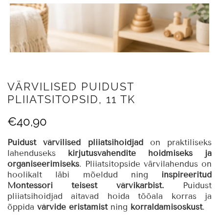
VÄRVILISED PUIDUST
PLIIATSITOPSID, 11 TK
€
40,90
Puidust värvilised pliiatsihoidjad
on praktiliseks
lahenduseks
kirjutusvahendite hoidmiseks ja
organiseerimiseks
. Pliiatsitopside värvilahendus on
hoolikalt läbi mõeldud ning
inspireeritud
Montessori teisest värvikarbist.
Puidust
pliiatsihoidjad aitavad hoida tööala korras ja
õppida
värvide eristamist
ning
korraldamisoskust
.