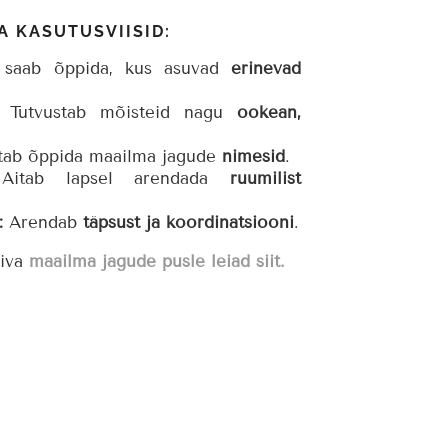
A KASUTUSVIISID:
saab õppida, kus asuvad
erinevad
Tutvustab mõisteid nagu
ookean,
tab õppida maailma jagude
nimesid
.
itab lapsel arendada
ruumilist
:
Arendab
täpsust ja koordinatsiooni
.
biva
maailma jagude pusle
leiad siit.