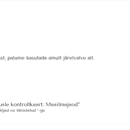
st, palume kasutada ainult järelvalve all.
usle kontrollkaart: Maailmajaod”
ljad on tähistatud
*
-ga