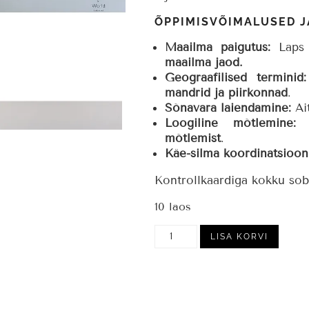
ÕPPIMISVÕIMALUSED J
Maailma paigutus:
Laps 
maailma jaod.
Geograafilised terminid:
mandrid ja piirkonnad
.
Sõnavara laiendamine:
Ai
Loogiline mõtlemine:
A
mõtlemist
.
Käe-silma koordinatsioon
Kontrollkaardiga kokku so
10 laos
Pusle
LISA KORVI
kontrollkaart:
Maailmajaod
kogus