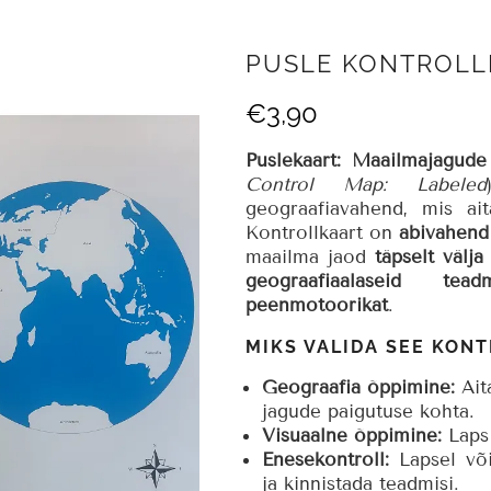
PUSLE KONTROLL
€
3,90
Puslekaart: Maailmajagud
Control Map: Labeled
geograafiavahend, mis ai
Kontrollkaart on
abivahend
maailma jaod
täpselt välj
geograafiaalaseid teadm
peenmotoorikat
.
MIKS VALIDA SEE KON
Geograafia õppimine:
Ait
jagude paigutuse kohta.
Visuaalne õppimine:
Laps 
Enesekontroll:
Lapsel või
ja kinnistada teadmisi.