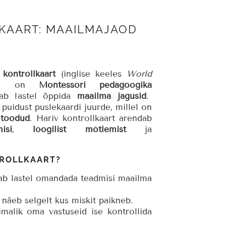
KAART: MAAILMAJAOD
e
kontrollkaart
(inglise keeles
World
) on
Montessori pedagoogika
tab lastel õppida
maailma jagusid
.
puidust puslekaardi juurde, millel on
a toodud
. Hariv kontrollkaart arendab
isi
,
loogilist mõtlemist
ja
TROLLKAART?
ab lastel omandada teadmisi maailma
näeb selgelt kus miskit paikneb.
malik oma vastuseid ise kontrollida