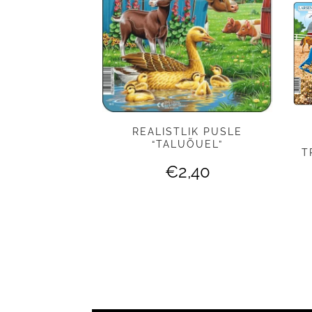
REALISTLIK PUSLE
“TALUÕUEL”
T
€
2,40