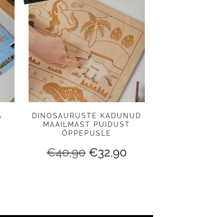
A
DINOSAURUSTE KADUNUD
MAAILMAST PUIDUST
ÕPPEPUSLE
Algne
Praegune
€
40,90
€
32,90
hind
hind
oli:
on:
€40,90.
€32,90.