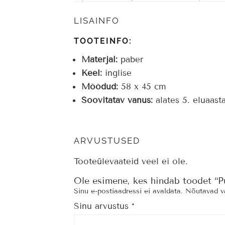
LISAINFO
TOOTEINFO:
Materjal:
paber
Keel:
inglise
Mõõdud:
58 x 45 cm
Soovitatav vanus:
alates 5. eluaasta
ARVUSTUSED
Tooteülevaateid veel ei ole.
Ole esimene, kes hindab toodet “P
Sinu e-postiaadressi ei avaldata.
Nõutavad vä
Sinu arvustus
*