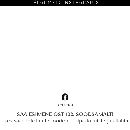
JÄLGI MEID INSTAGRAMIS
FACEBOOK
SAA ESIMENE OST 10% SOODSAMALT!
 kes saab infot uute toodete, eripakkumiste ja allahin