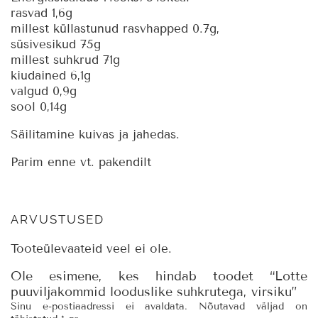
rasvad 1,6g
millest küllastunud rasvhapped 0.7g,
süsivesikud 75g
millest suhkrud 71g
kiudained 6,1g
valgud 0,9g
sool 0,14g
Säilitamine kuivas ja jahedas.
Parim enne vt. pakendilt
ARVUSTUSED
Tooteülevaateid veel ei ole.
Ole esimene, kes hindab toodet “Lotte
puuviljakommid looduslike suhkrutega, virsiku”
Sinu e-postiaadressi ei avaldata.
Nõutavad väljad on