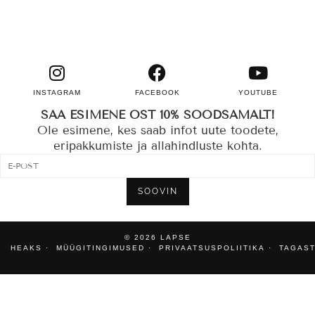
INSTAGRAM
FACEBOOK
YOUTUBE
SAA ESIMENE OST 10% SOODSAMALT!
Ole esimene, kes saab infot uute toodete,
eripakkumiste ja allahindluste kohta.
SOOVIN
© 2026
LAPSE
HEAKS
MÜÜGITINGIMUSED
PRIVAATSUSPOLIITIKA
TAGAST