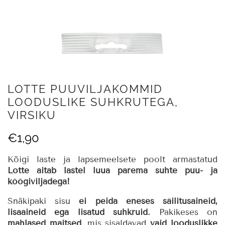
LOTTE PUUVILJAKOMMID
LOODUSLIKE SUHKRUTEGA,
VIRSIKU
€
1,90
Kõigi laste ja lapsemeelsete poolt armastatud
Lotte aitab lastel luua parema suhte puu- ja
köögiviljadega!
Snäkipaki sisu
ei peida eneses säilitusaineid,
lisaaineid ega lisatud suhkruid.
Pakikeses on
mahlased maitsed
, mis sisaldavad
vaid looduslikke