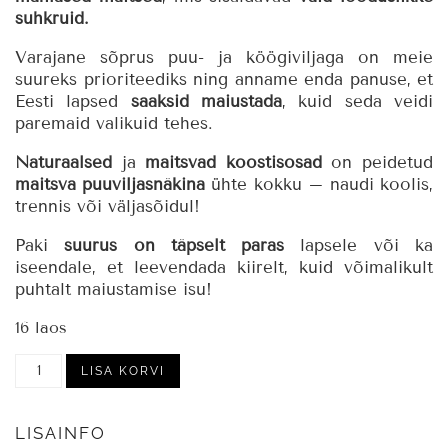
suhkruid.
Varajane sõprus puu- ja köögiviljaga on meie
suureks prioriteediks ning anname enda panuse, et
Eesti lapsed
saaksid maiustada
, kuid seda veidi
paremaid valikuid tehes.
Naturaalsed
ja
maitsvad koostisosad
on peidetud
maitsva puuviljasnäkina
ühte kokku – naudi koolis,
trennis või väljasõidul!
Paki
suurus on täpselt paras
lapsele või ka
iseendale, et leevendada kiirelt, kuid võimalikult
puhtalt maiustamise isu!
16 laos
Lotte
LISA KORVI
puuviljakommid
looduslike
suhkrutega,
LISAINFO