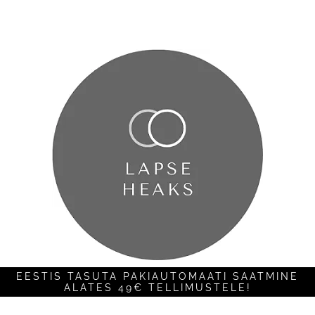
EESTIS TASUTA PAKIAUTOMAATI SAATMINE
ALATES 49€ TELLIMUSTELE!