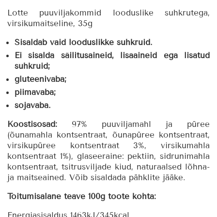
virsiku
kogus
Lotte puuviljakommid looduslike suhkrutega,
virsikumaitseline, 35g
Sisaldab vaid looduslikke suhkruid.
Ei sisalda säilitusaineid, lisaaineid ega lisatud
suhkruid;
gluteenivaba;
piimavaba;
sojavaba.
Koostisosad:
97% puuviljamahl ja püree
(õunamahla kontsentraat, õunapüree kontsentraat,
virsikupüree kontsentraat 3%, virsikumahla
kontsentraat 1%), glaseeraine: pektiin, sidrunimahla
kontsentraat, tsitrusviljade kiud, naturaalsed lõhna-
ja maitseained. Võib sisaldada pähklite jääke.
Toitumisalane teave 100g toote kohta:
Energiasisaldus 1463kJ/345kcal