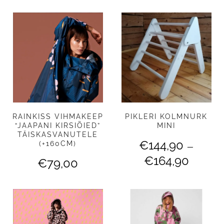
RAINKISS VIHMAKEEP
PIKLERI KOLMNURK
“JAAPANI KIRSIÕIED”
MINI
TÄISKASVANUTELE
€
144,90
(+160CM)
–
Hinnavah
€
164,90
€
79,00
€144,90
kuni
€164,90