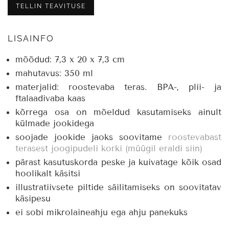
TELLIN TEAVITUSE
LISAINFO
mõõdud: 7,3 x 20 x 7,3 cm
mahutavus: 350 ml
materjalid: roostevaba teras.
BPA-, plii- ja
ftalaadivaba kaas
kõrrega osa on mõeldud kasutamiseks ainult
külmade jookidega
soojade jookide jaoks soovitame
roostevabast
terasest joogipudeli
korki (müügil eraldi siin)
pärast kasutuskorda peske ja kuivatage kõik osad
hoolikalt käsitsi
illustratiivsete piltide säilitamiseks on soovitatav
käsipesu
ei sobi mikrolaineahju ega ahju panekuks