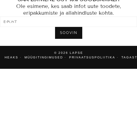
Ole esimene, kes saab infot uute toodete,
eripakkumiste ja allahindluste kohta.
SOOVIN
© 2026
LAPSE
HEAKS
MÜÜGITINGIMUSED
PRIVAATSUSPOLIITIKA
TAGAST