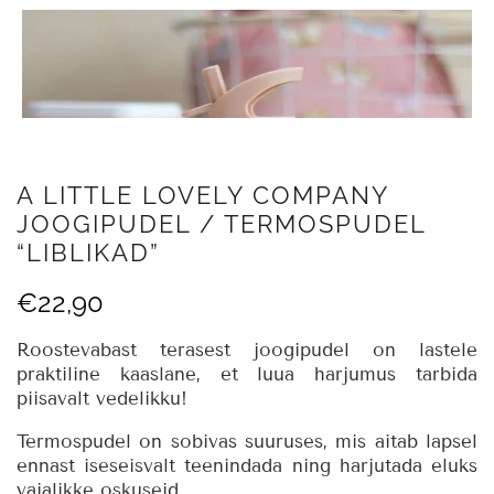
A LITTLE LOVELY COMPANY
JOOGIPUDEL / TERMOSPUDEL
“LIBLIKAD”
€
22,90
Roostevabast terasest joogipudel on lastele
praktiline kaaslane, et luua harjumus tarbida
piisavalt vedelikku!
Termospudel on sobivas suuruses, mis aitab lapsel
ennast iseseisvalt teenindada ning harjutada eluks
vajalikke oskuseid.