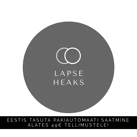
EESTIS TASUTA PAKIAUTOMAATI SAATMINE
ALATES 49€ TELLIMUSTELE!