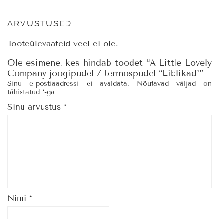
ARVUSTUSED
Tooteülevaateid veel ei ole.
Ole esimene, kes hindab toodet “A Little Lovely
Company joogipudel / termospudel “Liblikad””
Sinu e-postiaadressi ei avaldata.
Nõutavad väljad on
tähistatud
*
-ga
Sinu arvustus
*
Nimi
*