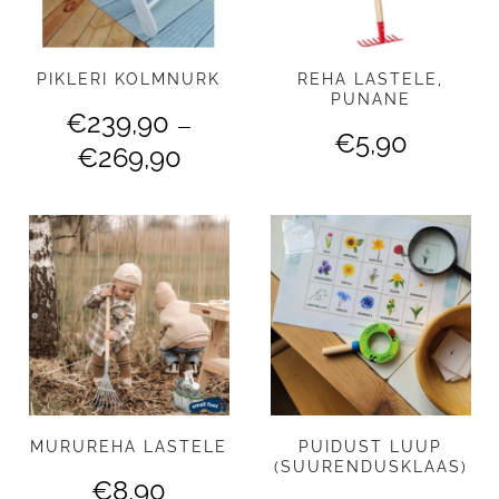
PIKLERI KOLMNURK
REHA LASTELE,
PUNANE
€
239,90
–
€
5,90
Hinnavahemik:
€
269,90
€239,90
kuni
€269,90
MURUREHA LASTELE
PUIDUST LUUP
(SUURENDUSKLAAS)
€
8,90