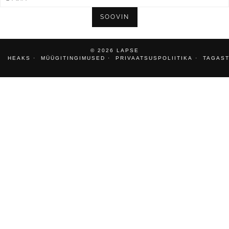
SOOVIN
© 2026
LAPSE
HEAKS
MÜÜGITINGIMUSED
PRIVAATSUSPOLIITIKA
TAGAST