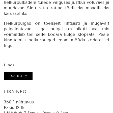
helkurpulkadele tulede valguses justkui võluväel ja
muudavad Sinu ratta rattad tõeliseks maagiliseks
karusselliks!
Helkurpulgad on tõeliselt lihtsasti ja mugavalt
paigaldatavad– igal pulgal on pikuti ava, mis
võimaldab teil selle kodara külge klõpsata. Peale
kinnitamist helkurpulgad enam mööda kodarat ei
liigu.
1 laos
Kodarahelkurid,
LISA KORVI
pastelsed,
laste
rattale,
LISAINFO
12
tk
360 ° nähtavus
kogus
Pakis 12 tk