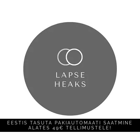
EESTIS TASUTA PAKIAUTOMAATI SAATMINE
ALATES 49€ TELLIMUSTELE!