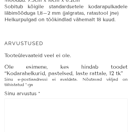
Mõõdud: 7.5cm x 10cm x 0.2cm
Sobitub kõigile standardsetele kodarapulkadele
läbimõõduga 1,8–2 mm (jalgratas, ratastool jne)
Helkurpulgad on töökindlad vähemalt 18 kuud.
ARVUSTUSED
Tooteülevaateid veel ei ole.
Ole esimene, kes hindab toodet
“Kodarahelkurid, pastelsed, laste rattale, 12 tk”
Sinu e-postiaadressi ei avaldata.
Nõutavad väljad on
tähistatud
*
-ga
Sinu arvustus
*