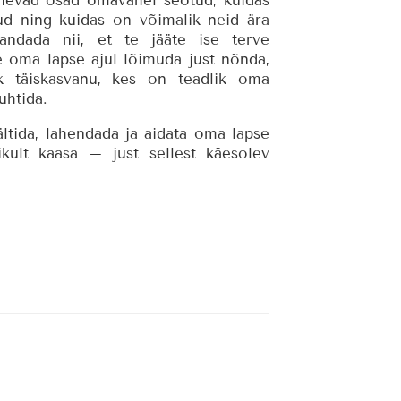
inevad osad omavahel seotud, kuidas
ud ning kuidas on võimalik neid ära
andada nii, et te jääte ise terve
e oma lapse ajul lõimuda just nõnda,
ik täiskasvanu, kes on teadlik oma
uhtida.
ältida, lahendada ja aidata oma lapse
kult kaasa – just sellest käesolev