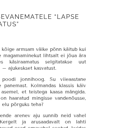
SEVANEMATELE “LAPSE
ATUS”
u kõige armsam väike põnn käitub kui
le magamaminekut lihtsalt ei jõua ära
ses käsiraamatus selgitatakse uut
 – ajukeskset kasvatust.
poodi jonnihoog. Su viieaastane
e panemast. Kolmandas klassis käiv
e asemel, et teistega kaasa mängida.
on haaratud mingisse vandenõusse,
 elu põrguks teha?
 nende arenev aju sunnib neid vahel
 Kergelt ja arusaadavalt on lahti