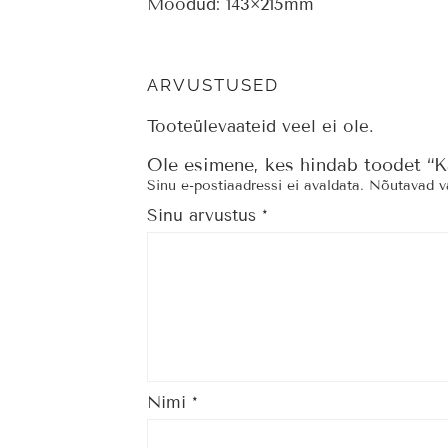
Mõõdud:
143×215
mm
ARVUSTUSED
Tooteülevaateid veel ei ole.
Ole esimene, kes hindab toodet “K
Sinu e-postiaadressi ei avaldata.
Nõutavad vä
Sinu arvustus
*
Nimi
*