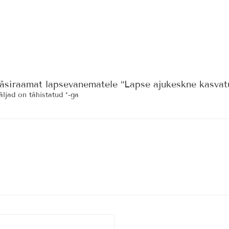
äsiraamat lapsevanematele “Lapse ajukeskne kasvat
ljad on tähistatud
*
-ga