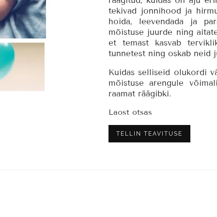
räägitud, kuidas on aju er
tekivad jonnihood ja hirm
hoida, leevendada ja par
mõistuse juurde ning aitat
et temast kasvab tervikl
tunnetest ning oskab neid j
Kuidas selliseid olukordi v
mõistuse arengule võimali
raamat räägibki.
Laost otsas
TELLIN TEAVITUSE