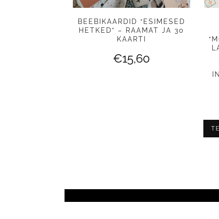
BEEBIKAARDID “ESIMESED
HETKED” – RAAMAT JA 30
KAARTI
“M
L
€
15,60
I
T