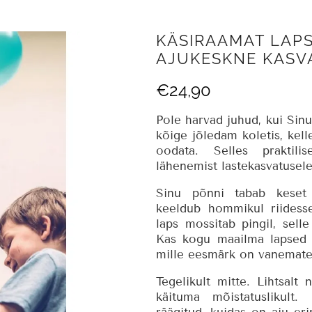
KÄSIRAAMAT LAP
AJUKESKNE KASV
€
24,90
Pole harvad juhud, kui Sin
kõige jõledam koletis, kel
oodata. Selles praktili
lähenemist lastekasvatusele
Sinu põnni tabab keset 
keeldub hommikul riidess
laps mossitab pingil, sell
Kas kogu maailma lapsed 
mille eesmärk on vanemate
Tegelikult mitte. Lihtsalt
käituma mõistatuslikult.