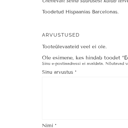
Olenevalt seina suurusest kulub terv
Toodetud Hispaanias Barcelonas.
ARVUSTUSED
Tooteülevaateid veel ei ole.
Ole esimene, kes hindab toodet “Ee
Sinu e-postiaadressi ei avaldata.
Nõutavad vä
Sinu arvustus
*
Nimi
*