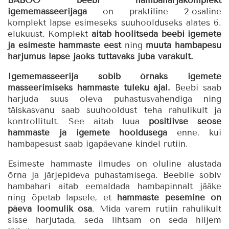
BABOO beebi hambaharjakomplekt
igememasseerijaga
on praktiline 2-osaline
komplekt lapse esimeseks suuhoolduseks alates 6.
elukuust. Komplekt
aitab hoolitseda beebi igemete
ja esimeste hammaste eest
ning
muuta hambapesu
harjumus lapse jaoks tuttavaks juba varakult.
Igememasseerija sobib õrnaks igemete
masseerimiseks hammaste tuleku ajal.
Beebi saab
harjuda suus oleva puhastusvahendiga ning
täiskasvanu saab suuhooldust teha rahulikult ja
kontrollitult. See aitab luua
positiivse seose
hammaste ja igemete hooldusega
enne, kui
hambapesust saab igapäevane kindel rutiin.
Esimeste hammaste ilmudes on oluline alustada
õrna ja järjepideva puhastamisega. Beebile sobiv
hambahari aitab eemaldada hambapinnalt jääke
ning õpetab lapsele, et
hammaste pesemine on
päeva loomulik osa
. Mida varem rutiin rahulikult
sisse harjutada, seda lihtsam on seda hiljem