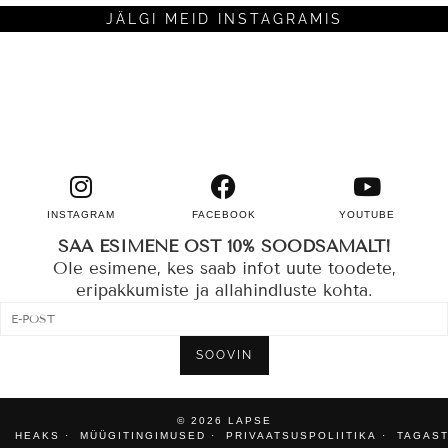
JÄLGI MEID INSTAGRAMIS
INSTAGRAM
FACEBOOK
YOUTUBE
SAA ESIMENE OST 10% SOODSAMALT!
Ole esimene, kes saab infot uute toodete,
eripakkumiste ja allahindluste kohta.
SOOVIN
© 2026
LAPSE
HEAKS
MÜÜGITINGIMUSED
PRIVAATSUSPOLIITIKA
TAGAST