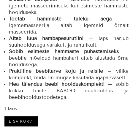
igemete masseerimiseks kui esimeste hammaste
hoolduseks.
Toetab hammaste tuleku aega
–
igememasseerija aitab igemeid õrnalt
masseerida.
Aitab luua hambapesurutiini
– laps harjub
suuhooldusega varakult ja rahulikult.
Sobib esimeste hammaste puhastamiseks
–
beebile mõeldud hambahari aitab alustada õrna
hooldusega.
Praktiline beebitarve koju ja reisile
– väike
komplekt, mida on mugav kasutada igapäevaselt.
Hea täiendus beebi hoolduskomplekti
– sobib
kokku teiste BABOO suuhooldus- ja
beebihooldustoodetega.
1 laos
BABOO
LISA KORVI
beebi
hambaharjakomplekt