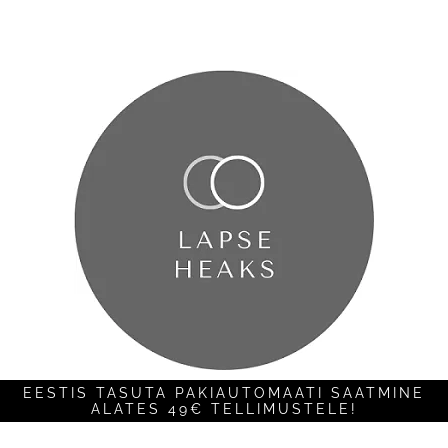
EESTIS TASUTA PAKIAUTOMAATI SAATMINE
ALATES 49€ TELLIMUSTELE!