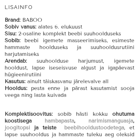
igememasseerijaga,
LISAINFO
6+
kuud,
Bränd:
BABOO
sinine
Sobiv vanus:
alates 6. elukuust
kogus
Sisu:
2-osaline komplekt beebi suuhoolduseks
Sobib:
beebi igemete masseerimiseks, esimeste
hammaste hoolduseks ja suuhooldusrutiini
harjutamiseks
Arendab:
suuhoolduse harjumust, igemete
hooldust, lapse iseseisvuse algust ja igapäevast
hügieenirutiini
Kasutus:
ainult täiskasvanu järelevalve all
Hooldus:
pesta enne ja pärast kasutamist sooja
veega ning lasta kuivada
Komplektisoovitus:
sobib hästi kokku
ohutuma
koostisega
hambapasta
,
närimismänguasja
,
joogitopsi
ja teiste
beebihooldustoodetega
, et
lapse suuhooldus ja hammaste tuleku aeg oleksid