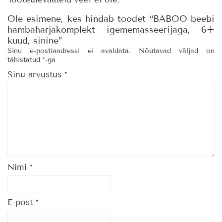
Ole esimene, kes hindab toodet “BABOO beebi
hambaharjakomplekt igememasseerijaga, 6+
kuud, sinine”
Sinu e-postiaadressi ei avaldata.
Nõutavad väljad on
tähistatud
*
-ga
Sinu arvustus
*
Nimi
*
E-post
*