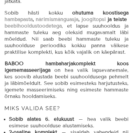
jätkata.
Sobib hästi kokku
ohutuma koostisega
hambapasta
,
närimismänguasja
,
joogitopsi
ja teiste
beebihooldustoodetega
, et lapse suuhooldus ja
hammaste tuleku aeg oleksid mugavamalt läbi
mõeldud. Nii saab beebi hammaste tuleku ja
suuhoolduse perioodiks kokku panna väikese
praktilise komplekti, kus kõik vajalik on käepärast.
BABOO hambaharjakomplekt koos
igememasseerijaga
on hea valik lapsevanemale,
kes soovib alustada beebi suuhooldusega pehmelt
ja läbimõeldult. See sobib esimesteks harjutusteks,
igemete masseerimiseks ning esimeste hammaste
õrnaks hooldamiseks.
MIKS VALIDA SEE?
Sobib alates 6. elukuust
– hea valik beebi
esimese suuhoolduse alustamiseks.
2-osaline komplekt
– sisaldab vahendeid nii