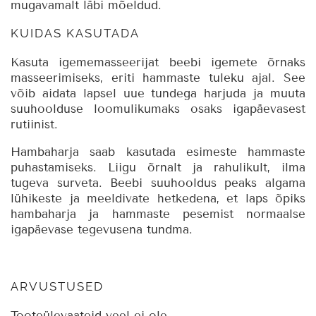
mugavamalt läbi mõeldud.
KUIDAS KASUTADA
Kasuta igememasseerijat beebi igemete õrnaks
masseerimiseks, eriti hammaste tuleku ajal. See
võib aidata lapsel uue tundega harjuda ja muuta
suuhoolduse loomulikumaks osaks igapäevasest
rutiinist.
Hambaharja saab kasutada esimeste hammaste
puhastamiseks. Liigu õrnalt ja rahulikult, ilma
tugeva surveta. Beebi suuhooldus peaks algama
lühikeste ja meeldivate hetkedena, et laps õpiks
hambaharja ja hammaste pesemist normaalse
igapäevase tegevusena tundma.
ARVUSTUSED
Tooteülevaateid veel ei ole.